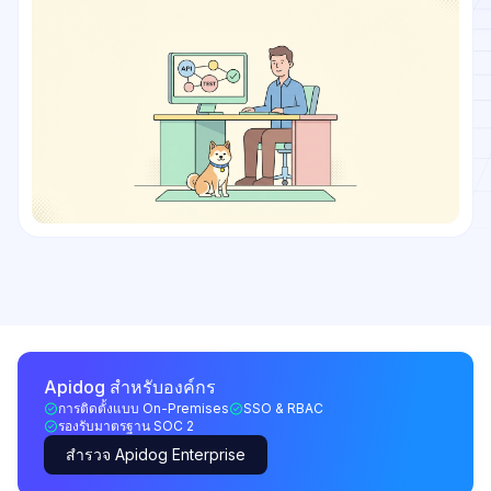
Apidog สำหรับองค์กร
การติดตั้งแบบ On-Premises
SSO & RBAC
รองรับมาตรฐาน SOC 2
สำรวจ Apidog Enterprise