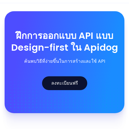
ฝึกการออกแบบ API แบบ
Design-first ใน Apidog
ค้นพบวิธีที่ง่ายขึ้นในการสร้างและใช้ API
ลงทะเบียนฟรี