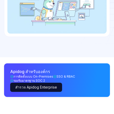
Apidog สำหรับองค์กร
การติดตั้งแบบ On-Premises
SSO & RBAC
รองรับมาตรฐาน SOC 2
สำรวจ Apidog Enterprise