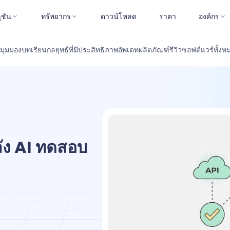
ูชัน
ทรัพยากร
ดาวน์โหลด
ราคา
องค์กร
มุมมอง
บทเรียน
กลยุทธ์ที่มีประสิทธิภาพ
อัพเดทผลิตภัณฑ์
รีวิวซอฟต์แวร์
ทั้งห
ัง AI ทดสอบ