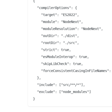
{

  "compilerOptions": {

    "target": "ES2022",

    "module": "NodeNext",

    "moduleResolution": "NodeNext",

    "outDir": "./dist",

    "rootDir": "./src",

    "strict": true,

    "esModuleInterop": true,

    "skipLibCheck": true,

    "forceConsistentCasingInFileNames": 
  },

  "include": ["src/**/*"],

  "exclude": ["node_modules"]
