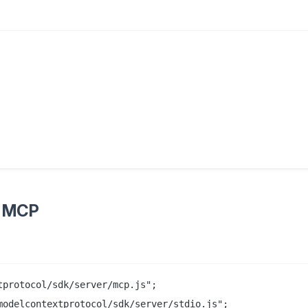
ร์ MCP
protocol/sdk/server/mcp.js";

modelcontextprotocol/sdk/server/stdio.js";
