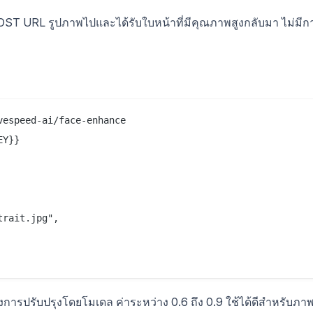
POST URL รูปภาพไปและได้รับใบหน้าที่มีคุณภาพสูงกลับมา ไม่มีก
espeed-ai/face-enhance

Y}}

rait.jpg",

ารปรับปรุงโดยโมเดล ค่าระหว่าง 0.6 ถึง 0.9 ใช้ได้ดีสำหรับภา