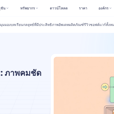
ูชัน
ทรัพยากร
ดาวน์โหลด
ราคา
องค์กร
มุมมอง
บทเรียน
กลยุทธ์ที่มีประสิทธิภาพ
อัพเดทผลิตภัณฑ์
รีวิวซอฟต์แวร์
ทั้งห
6: ภาพคมชัด