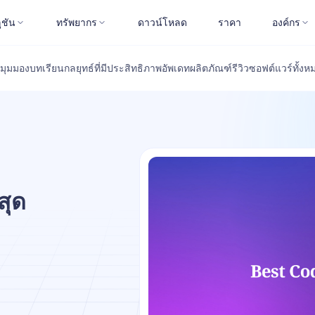
ูชัน
ทรัพยากร
ดาวน์โหลด
ราคา
องค์กร
มุมมอง
บทเรียน
กลยุทธ์ที่มีประสิทธิภาพ
อัพเดทผลิตภัณฑ์
รีวิวซอฟต์แวร์
ทั้งห
สุด