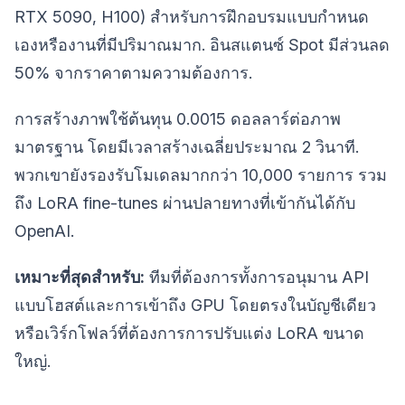
RTX 5090, H100) สำหรับการฝึกอบรมแบบกำหนด
เองหรืองานที่มีปริมาณมาก. อินสแตนซ์ Spot มีส่วนลด
50% จากราคาตามความต้องการ.
การสร้างภาพใช้ต้นทุน 0.0015 ดอลลาร์ต่อภาพ
มาตรฐาน โดยมีเวลาสร้างเฉลี่ยประมาณ 2 วินาที.
พวกเขายังรองรับโมเดลมากกว่า 10,000 รายการ รวม
ถึง LoRA fine-tunes ผ่านปลายทางที่เข้ากันได้กับ
OpenAI.
เหมาะที่สุดสำหรับ:
ทีมที่ต้องการทั้งการอนุมาน API
แบบโฮสต์และการเข้าถึง GPU โดยตรงในบัญชีเดียว
หรือเวิร์กโฟลว์ที่ต้องการการปรับแต่ง LoRA ขนาด
ใหญ่.