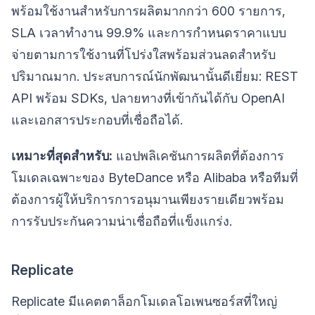
พร้อมใช้งานสำหรับการผลิตมากกว่า 600 รายการ,
SLA เวลาทำงาน 99.9% และการกำหนดราคาแบบ
จ่ายตามการใช้งานที่โปร่งใสพร้อมส่วนลดสำหรับ
ปริมาณมาก. ประสบการณ์นักพัฒนานั้นดีเยี่ยม: REST
API พร้อม SDKs, ปลายทางที่เข้ากันได้กับ OpenAI
และเอกสารประกอบที่เชื่อถือได้.
เหมาะที่สุดสำหรับ:
แอปพลิเคชันการผลิตที่ต้องการ
โมเดลเฉพาะของ ByteDance หรือ Alibaba หรือทีมที่
ต้องการผู้ให้บริการการอนุมานเพียงรายเดียวพร้อม
การรับประกันความน่าเชื่อถือที่แข็งแกร่ง.
Replicate
Replicate มีแคตตาล็อกโมเดลโอเพนซอร์สที่ใหญ่