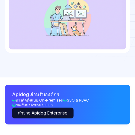
Apidog สำหรับองค์กร
การติดตั้งแบบ On-Premises
SSO & RBAC
รองรับมาตรฐาน SOC 2
สำรวจ Apidog Enterprise