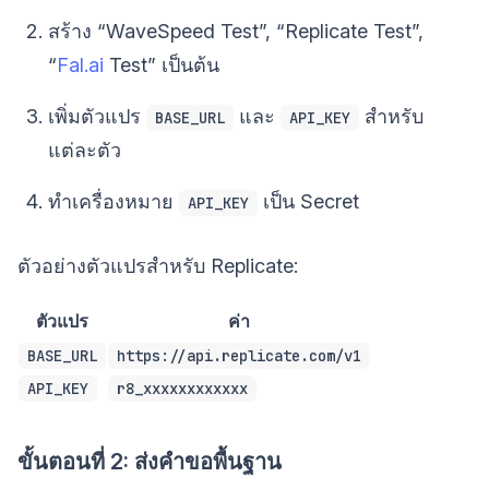
สร้าง “WaveSpeed Test”, “Replicate Test”,
“
Fal.ai
Test” เป็นต้น
เพิ่มตัวแปร
และ
สำหรับ
BASE_URL
API_KEY
แต่ละตัว
ทำเครื่องหมาย
เป็น Secret
API_KEY
ตัวอย่างตัวแปรสำหรับ Replicate:
ตัวแปร
ค่า
BASE_URL
https://api.replicate.com/v1
API_KEY
r8_xxxxxxxxxxxx
ขั้นตอนที่ 2: ส่งคำขอพื้นฐาน