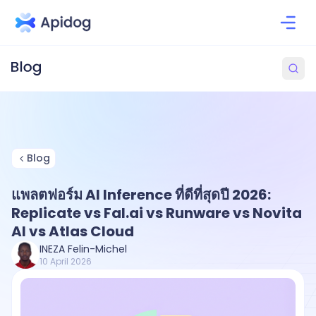
Blog
แพลตฟอร์ม AI Inference ที่ดีที่สุดปี 2026:
Replicate vs Fal.ai vs Runware vs Novita
AI vs Atlas Cloud
INEZA Felin-Michel
10 April 2026