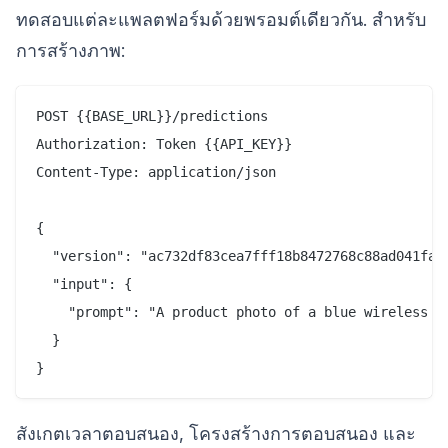
ทดสอบแต่ละแพลตฟอร์มด้วยพรอมต์เดียวกัน. สำหรับ
การสร้างภาพ:
POST {{BASE_URL}}/predictions

Authorization: Token {{API_KEY}}

Content-Type: application/json

{

  "version": "ac732df83cea7fff18b8472768c88ad041fa75
  "input": {

    "prompt": "A product photo of a blue wireless he
  }

สังเกตเวลาตอบสนอง, โครงสร้างการตอบสนอง และ