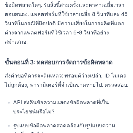
ข้อผิดพลาดใดๆ. รันสิ่งนี้สามครั้งและหาค่าเฉลี่ยเวลา
ตอบสนอง. แพลตฟอร์มที่ใช้เวลาเฉลี่ย 8 วินาทีและ 45
วินาทีในกรณีที่ผิดปกติ มีความเสี่ยงในการผลิตที่แตก
ต่างจากแพลตฟอร์มที่ใช้เวลา 6-8 วินาทีอย่าง
สม่ำเสมอ.
ขั้นตอนที่ 3: ทดสอบการจัดการข้อผิดพลาด
ส่งคำขอที่ควรจะล้มเหลว: พรอมต์ว่างเปล่า, ID โมเดล
ไม่ถูกต้อง, พารามิเตอร์ที่จำเป็นขาดหายไป. ตรวจสอบ:
API ส่งคืนข้อความแสดงข้อผิดพลาดที่เป็น
ประโยชน์หรือไม่?
รูปแบบข้อผิดพลาดสอดคล้องกับรูปแบบความ