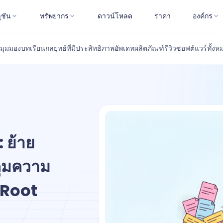
ูชัน
ทรัพยากร
ดาวน์โหลด
ราคา
องค์กร
มุมมอง
บทเรียน
กลยุทธ์ที่มีประสิทธิภาพ
อัพเดทผลิตภัณฑ์
รีวิวซอฟต์แวร์
ทั้งห
 ย้าย
ุมความ
-Root