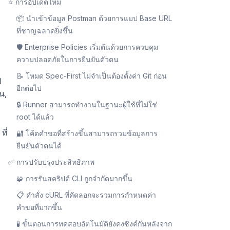
⭐ การอัปเดตใหม่
📦 นำเข้าข้อมูล Postman ด้วยการแมป Base URL
ที่ชาญฉลาดยิ่งขึ้น
🛡️ Enterprise Policies เริ่มต้นด้วยการควบคุม
ความปลอดภัยในการยืนยันตัวตน
📝 โหมด Spec-First ไม่จำเป็นต้องตั้งค่า Git ก่อน
ฏ
อีกต่อไป
น,
🔒 Runner สามารถทำงานในฐานะผู้ใช้ที่ไม่ใช่
root ได้แล้ว
ที่
🔐 โค้ดคำขอที่สร้างขึ้นสามารถรวมข้อมูลการ
ยืนยันตัวตนได้
✅ การปรับปรุงประสิทธิภาพ
🧩 การรันสคริปต์ CLI ถูกจำกัดมากขึ้น
📋 คำสั่ง cURL ที่คัดลอกจะรวมการกำหนดค่า
คำขอที่มากขึ้น
🧪 ขั้นตอนการทดสอบอัตโนมัติยังคงซิงค์กันหลังจาก