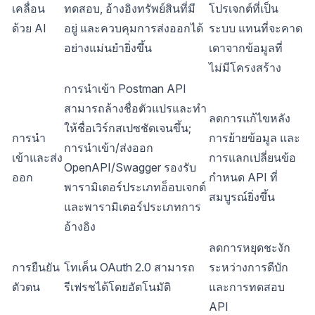
เคลื่อน
ทดสอบ, อ้างอิงทรัพย์สินที่มี
โปรเจกต์ที่เป็น
ด้วย AI
อยู่ และควบคุมการส่งออกได้
ระบบ แทนที่จะคาด
อย่างแม่นยำยิ่งขึ้น
เดาจากข้อมูลที่
ไม่มีโครงสร้าง
การนำเข้า Postman API
สามารถล้างชื่อตัวแปรและทำ
ลดการแก้ไขหลัง
ให้ชื่อเวิร์กสเปซชัดเจนขึ้น;
การนำ
การย้ายข้อมูล และ
การนำเข้า/ส่งออก
เข้าและส่ง
การแลกเปลี่ยนข้อ
OpenAPI/Swagger รองรับ
ออก
กำหนด API ที่
พารามิเตอร์ประเภทอ็อบเจกต์
สมบูรณ์ยิ่งขึ้น
และพารามิเตอร์ประเภทการ
อ้างอิง
ลดการหยุดชะงัก
การยืนยัน
โทเค็น OAuth 2.0 สามารถ
ระหว่างการดีบัก
ตัวตน
รีเฟรชได้โดยอัตโนมัติ
และการทดสอบ
API