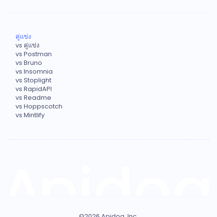
คู่แข่ง
vs คู่แข่ง
vs Postman
vs Bruno
vs Insomnia
vs Stoplight
vs RapidAPI
vs Readme
vs Hoppscotch
vs Mintlify
©
2026
Apidog, Inc.