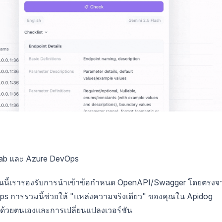
Lab และ Azure DevOps
้น ตอนนี้เรารองรับการนำเข้าข้อกำหนด OpenAPI/Swagger โดยตรงจ
vOps การรวมนี้ช่วยให้ "แหล่งความจริงเดียว" ของคุณใน Apidog
้วยตนเองและการเปลี่ยนแปลงเวอร์ชัน