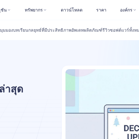
ูชัน
ทรัพยากร
ดาวน์โหลด
ราคา
องค์กร
มุมมอง
บทเรียน
กลยุทธ์ที่มีประสิทธิภาพ
อัพเดทผลิตภัณฑ์
รีวิวซอฟต์แวร์
ทั้งห
่าสุด