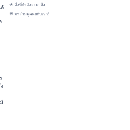
🌟 สิ่งที่กำลังจะมาถึง
ด้
💬 มาร่วมพูดคุยกับเรา!
ด
s
่ง
ม์