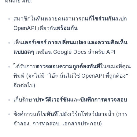
มันเกี่ยวกับ:
สมาชิกในทีมหลายคนสามารถ
แก้ไขร่วมกัน
สเปก
OpenAPI เดียวกัน
พร้อมกัน
เห็น
เคอร์เซอร์ การเปลี่ยนแปลง และความคิดเห็น
แบบสดๆ
เหมือน Google Docs สำหรับ API
ได้รับการ
ตรวจสอบความถูกต้องทันที
ในขณะที่คุณ
พิมพ์ (จะไม่มี "โอ๊ะ นั่นไม่ใช่ OpenAPI ที่ถูกต้อง"
อีกต่อไป)
เก็บรักษา
ประวัติเวอร์ชัน
และ
บันทึกการตรวจสอบ
ซิงค์การแก้ไข
ทันที
ไปยังเวิร์กโฟลว์ปลายน้ำ (การ
จำลอง, การทดสอบ, เอกสารประกอบ)