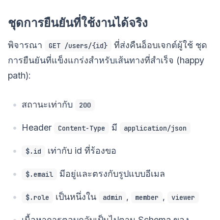
ชุดการยืนยันที่ใช้งานได้จริง
พิจารณา
ที่ส่งคืนอ็อบเจกต์ผู้ใช้ ชุด
GET /users/{id}
การยืนยันที่แข็งแกร่งสำหรับเส้นทางที่สำเร็จ (happy
path):
สถานะเท่ากับ
200
Header
มี
Content-Type
application/json
เท่ากับ id ที่ร้องขอ
$.id
มีอยู่และตรงกับรูปแบบอีเมล
$.email
เป็นหนึ่งใน
,
,
$.role
admin
member
viewer
เนื้อหาการตอบกลับเป็นไปตาม Schema ของ