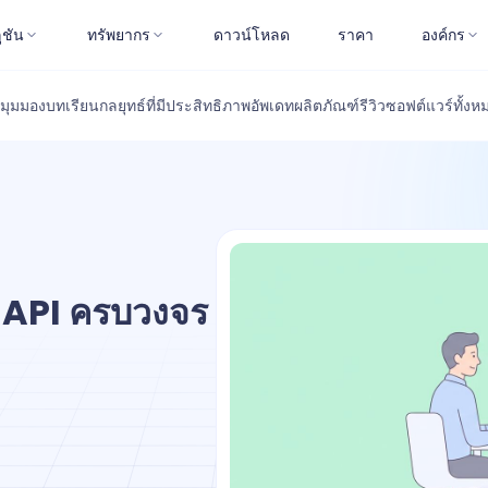
ูชัน
ทรัพยากร
ดาวน์โหลด
ราคา
องค์กร
มุมมอง
บทเรียน
กลยุทธ์ที่มีประสิทธิภาพ
อัพเดทผลิตภัณฑ์
รีวิวซอฟต์แวร์
ทั้งห
้าง API ครบวงจร