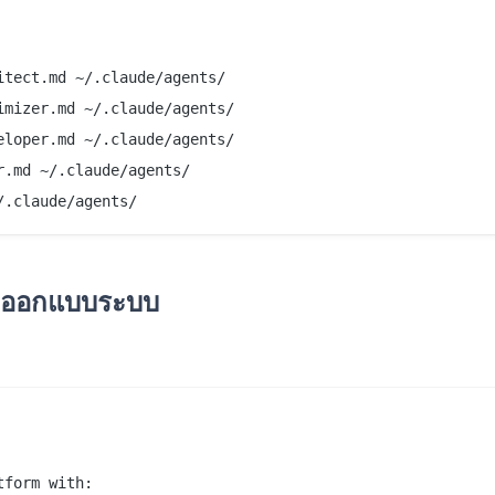
tect.md ~/.claude/agents/

mizer.md ~/.claude/agents/

loper.md ~/.claude/agents/

.md ~/.claude/agents/

ct ออกแบบระบบ
form with:
