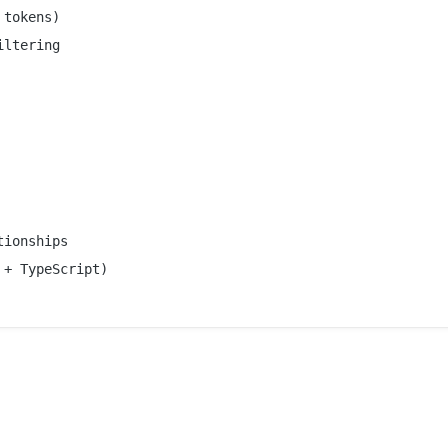
tokens)

ltering

ionships

+ TypeScript)
