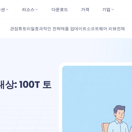
루션
리소스
다운로드
가격
기업
관점
튜토리얼
효과적인 전략
제품 업데이트
소프트웨어 리뷰
전체
상: 100T 토