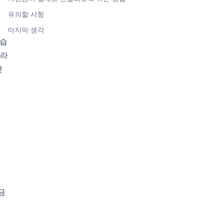
유의할 사항
마지막 생각
있습
니라
맞
금