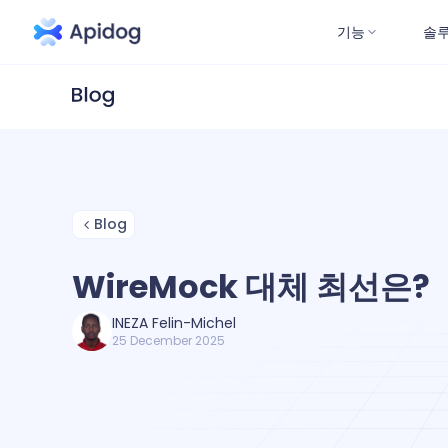
기능
솔
Blog
WireMock 대체 최선은?
INEZA Felin-Michel
25 December 2025