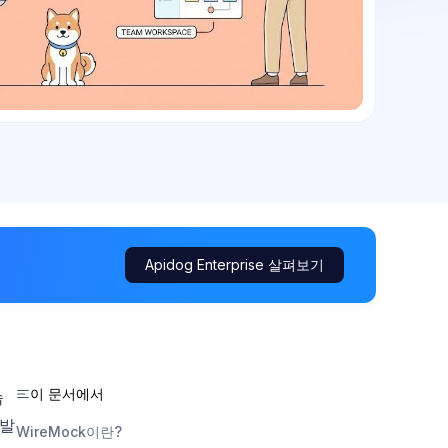
Apidog Enterprise 살펴보기
이 문서에서
습
개발
WireMock이란?