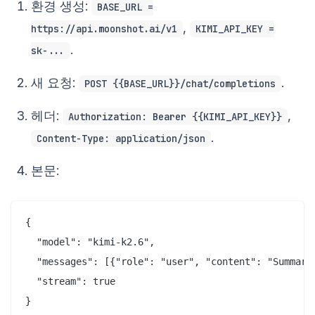
환경 생성:
BASE_URL =
,
https://api.moonshot.ai/v1
KIMI_API_KEY =
.
sk-...
새 요청:
.
POST {{BASE_URL}}/chat/completions
헤더:
,
Authorization: Bearer {{KIMI_API_KEY}}
.
Content-Type: application/json
본문:
{

  "model": "kimi-k2.6",

  "messages": [{"role": "user", "content": "Summariz
  "stream": true
