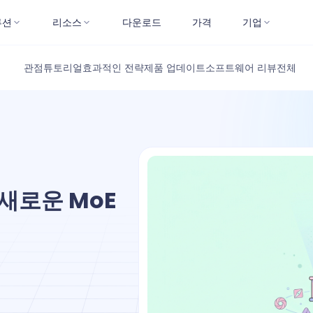
루션
리소스
다운로드
가격
기업
관점
튜토리얼
효과적인 전략
제품 업데이트
소프트웨어 리뷰
전체
 새로운 MoE