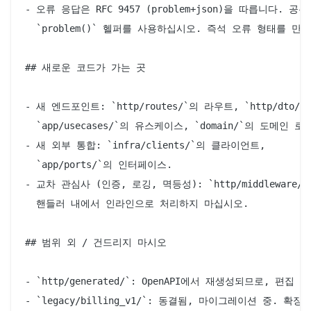
- 오류 응답은 RFC 9457 (problem+json)을 따릅니다. 공유
  `problem()` 헬퍼를 사용하십시오. 즉석 오류 형태를 만들
## 새로운 코드가 가는 곳

- 새 엔드포인트: `http/routes/`의 라우트, `http/dto/`의
  `app/usecases/`의 유스케이스, `domain/`의 도메인 로직
- 새 외부 통합: `infra/clients/`의 클라이언트,

  `app/ports/`의 인터페이스.

- 교차 관심사 (인증, 로깅, 멱등성): `http/middleware/
  핸들러 내에서 인라인으로 처리하지 마십시오.

## 범위 외 / 건드리지 마시오

- `http/generated/`: OpenAPI에서 재생성되므로, 편집
- `legacy/billing_v1/`: 동결됨, 마이그레이션 중. 확장