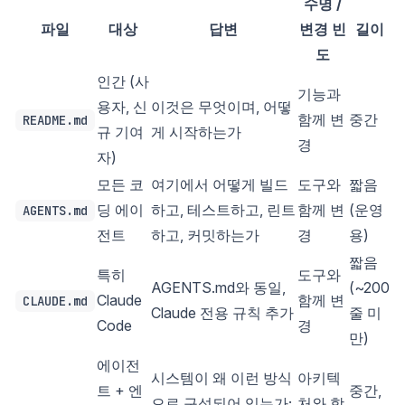
수명 /
파일
대상
답변
변경 빈
길이
도
인간 (사
기능과
용자, 신
이것은 무엇이며, 어떻
함께 변
중간
README.md
규 기여
게 시작하는가
경
자)
모든 코
여기에서 어떻게 빌드
도구와
짧음
딩 에이
하고, 테스트하고, 린트
함께 변
(운영
AGENTS.md
전트
하고, 커밋하는가
경
용)
짧음
특히
도구와
AGENTS.md와 동일,
(~200
Claude
함께 변
CLAUDE.md
Claude 전용 규칙 추가
줄 미
Code
경
만)
에이전
시스템이 왜 이런 방식
아키텍
트 + 엔
중간,
으로 구성되어 있는가;
처와 함