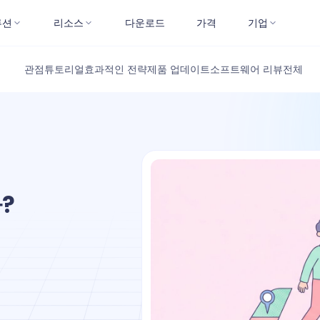
루션
리소스
다운로드
가격
기업
관점
튜토리얼
효과적인 전략
제품 업데이트
소프트웨어 리뷰
전체
?