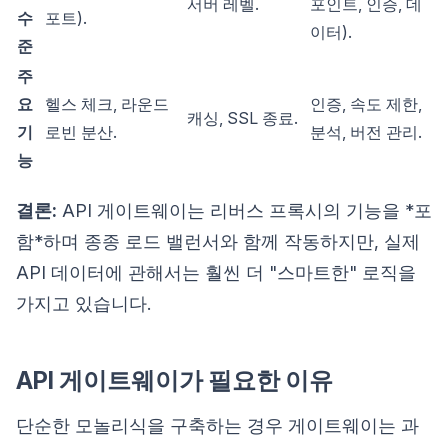
서버 레벨.
포인트, 인증, 데
수
포트).
이터).
준
주
요
헬스 체크, 라운드
인증, 속도 제한,
캐싱, SSL 종료.
기
로빈 분산.
분석, 버전 관리.
능
결론:
API 게이트웨이는 리버스 프록시의 기능을 *포
함*하며 종종 로드 밸런서와 함께 작동하지만, 실제
API 데이터에 관해서는 훨씬 더 "스마트한" 로직을
가지고 있습니다.
API 게이트웨이가 필요한 이유
단순한 모놀리식을 구축하는 경우 게이트웨이는 과