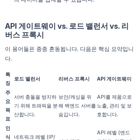
API 게이트웨이 vs. 로드 밸런서 vs. 리
버스 프록시
이 용어들은 종종 혼동됩니다. 다음은 핵심 요약입니
다.
특
로드 밸런서
리버스 프록시
API 게이트웨이
징
주
서버 충돌을 방지하
보안/캐싱을 위
API를 제품으로
요
기 위해 트래픽을 분
해 백엔드 서버를
노출, 관리 및 보
목
산합니다.
숨깁니다.
호합니다.
표
인
API 레벨 (엔드
식
네트워크 레벨 (IP/