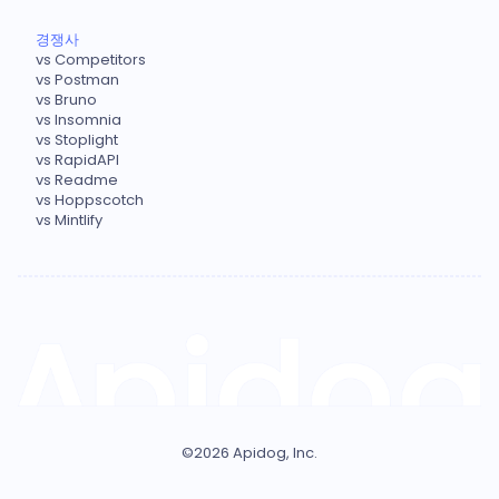
경쟁사
vs Competitors
vs Postman
vs Bruno
vs Insomnia
vs Stoplight
vs RapidAPI
vs Readme
vs Hoppscotch
vs Mintlify
©
2026
Apidog, Inc.