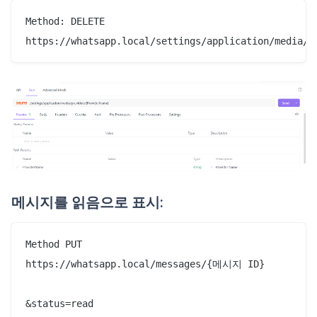
Method: DELETE

메시지를 읽음으로 표시:
Method PUT

https://whatsapp.local/messages/{메시지 ID}

&status=read