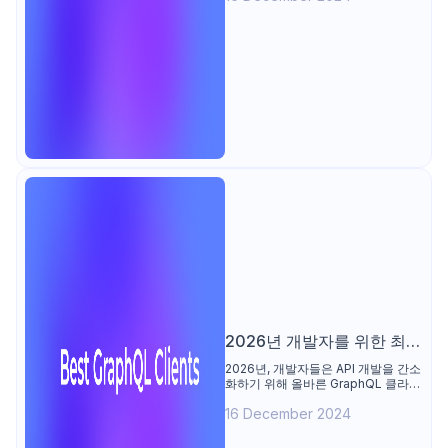
인기 도구부터 Apidog, RAML
Workbench와 같은 전문 도구까지,
API 개발을 간소화할 완벽한 소프트
웨어를 찾아보세요.
2026년 개발자를 위한 최고
의 10개 GraphQL 클라이언
2026년, 개발자들은 API 개발을 간소
화하기 위해 올바른 GraphQL 클라이
트
언트가 필요합니다. 이 기사에서는 최
16 December 2024
고의 10개 클라이언트를 순위별로 나
열하고 기능과 비교를 분석하여 여러
분의 워크플로에 가장 적합한 도구를