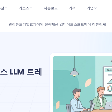
루션
리소스
다운로드
가격
기업
관점
튜토리얼
효과적인 전략
제품 업데이트
소프트웨어 리뷰
전체
 LLM 트레