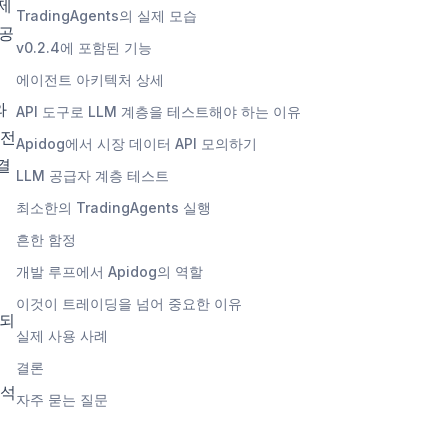
제
TradingAgents의 실제 모습
제공
v0.2.4에 포함된 기능
에이전트 아키텍처 상세
와
API 도구로 LLM 계층을 테스트해야 하는 이유
이전
Apidog에서 시장 데이터 API 모의하기
결
LLM 공급자 계층 테스트
최소한의 TradingAgents 실행
흔한 함정
개발 루프에서 Apidog의 역할
이것이 트레이딩을 넘어 중요한 이유
시되
실제 사용 사례
결론
분석
자주 묻는 질문