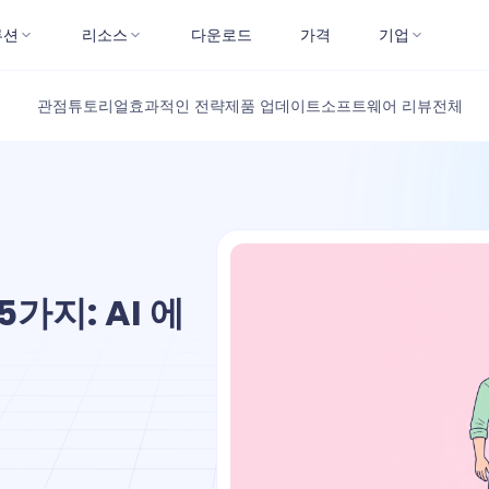
루션
리소스
다운로드
가격
기업
관점
튜토리얼
효과적인 전략
제품 업데이트
소프트웨어 리뷰
전체
5가지: AI 에