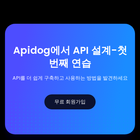
Apidog에서 API 설계-첫
번째 연습
API를 더 쉽게 구축하고 사용하는 방법을 발견하세요
무료 회원가입