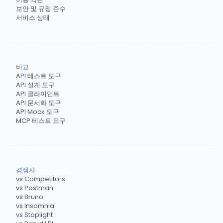
보안 및 규정 준수
서비스 상태
비교
API 테스트 도구
API 설계 도구
API 클라이언트
API 문서화 도구
API Mock 도구
MCP 테스트 도구
경쟁사
vs Competitors
vs Postman
vs Bruno
vs Insomnia
vs Stoplight