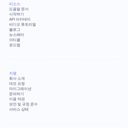
리소스
도움말 문서
시작하기
API 아카데미
비디오 튜토리얼
블로그
뉴스레터
아티클
로드맵
지원
회사 소개
데모 요청
마이그레이션
문의하기
이용 약관
보안 및 규정 준수
서비스 상태