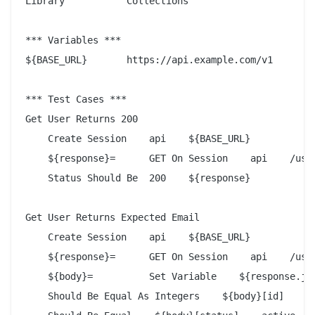
Library           Collections

*** Variables ***

${BASE_URL}       https://api.example.com/v1

*** Test Cases ***

Get User Returns 200

    Create Session    api    ${BASE_URL}

    ${response}=      GET On Session    api    /user
    Status Should Be  200    ${response}

Get User Returns Expected Email

    Create Session    api    ${BASE_URL}

    ${response}=      GET On Session    api    /user
    ${body}=          Set Variable    ${response.jso
    Should Be Equal As Integers    ${body}[id]    42