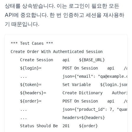
상태를 상속받습니다. 이는 로그인이 필요한 모든
API에 중요합니다. 한 번 인증하고 세션을 재사용하
기 때문입니다.
*** Test Cases ***

Create Order With Authenticated Session

    Create Session    api    ${BASE_URL}

    ${login}=         POST On Session    api    /aut
    ...               json={"email": "qa@example.com
    ${token}=         Set Variable    ${login.json()
    ${headers}=       Create Dictionary    Authoriza
    ${order}=         POST On Session    api    /ord
    ...               json={"product_id": 7, "quanti
    ...               headers=${headers}
