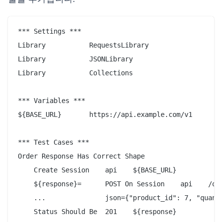
*** Settings ***

Library           RequestsLibrary

Library           JSONLibrary

Library           Collections

*** Variables ***

${BASE_URL}       https://api.example.com/v1

*** Test Cases ***

Order Response Has Correct Shape

    Create Session    api    ${BASE_URL}

    ${response}=      POST On Session    api    /ord
    ...               json={"product_id": 7, "quanti
    Status Should Be  201    ${response}
