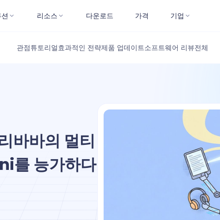
루션
리소스
다운로드
가격
기업
관점
튜토리얼
효과적인 전략
제품 업데이트
소프트웨어 리뷰
전체
 알리바바의 멀티
ini를 능가하다