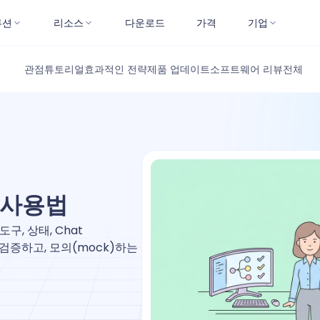
루션
리소스
다운로드
가격
기업
관점
튜토리얼
효과적인 전략
제품 업데이트
소프트웨어 리뷰
전체
I 사용법
 도구, 상태, Chat
, 검증하고, 모의(mock)하는