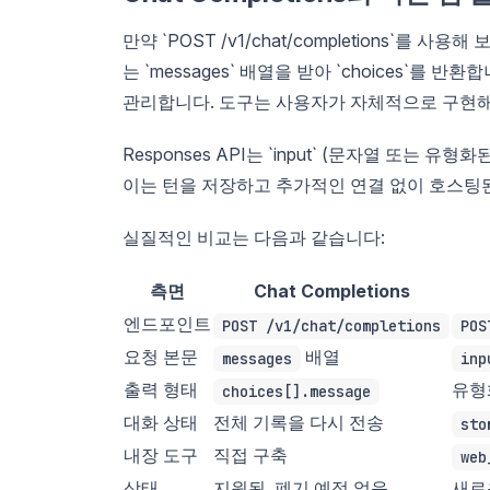
만약 `POST /v1/chat/completions`를 사
는 `messages` 배열을 받아 `choices`를
관리합니다. 도구는 사용자가 자체적으로 구현해
Responses API는 `input` (문자열 또는 유
이는 턴을 저장하고 추가적인 연결 없이 호스팅된
실질적인 비교는 다음과 같습니다:
측면
Chat Completions
엔드포인트
POST /v1/chat/completions
POS
요청 본문
배열
messages
inp
출력 형태
유형
choices[].message
대화 상태
전체 기록을 다시 전송
sto
내장 도구
직접 구축
web
상태
지원됨, 폐기 예정 없음
새로