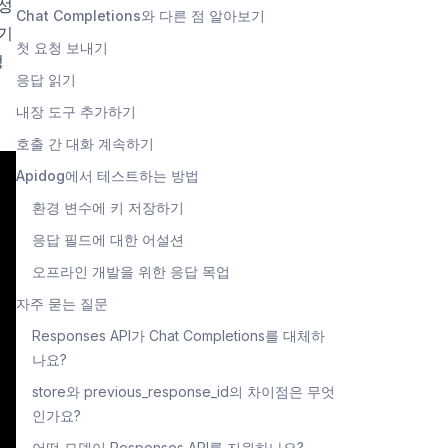
생성
Chat Completions와 다른 점 알아보기
 기
첫 요청 보내기
정
응답 읽기
내장 도구 추가하기
호출 간 대화 계속하기
Apidog에서 테스트하는 방법
환경 변수에 키 저장하기
응답 필드에 대한 어설션
오프라인 개발을 위한 응답 목업
자주 묻는 질문
Responses API가 Chat Completions를 대체하
나요?
store와 previous_response_id의 차이점은 무엇
인가요?
어떤 모델이 Responses API를 지원하나요?