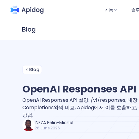
기능
솔
Blog
OpenAI Responses AP
OpenAI Responses API 설명: /v1/responses, 내장
Completions와의 비교, Apidog에서 이를 호출하고
방법.
INEZA Felin-Michel
26 June 2026