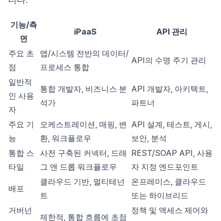
기능/측
iPaaS
API 관리
면
주요 초
앱/시스템 전반의 데이터/
API의 수명 주기 관리
점
프로세스 통합
일반적
통합 개발자, 비즈니스 분
API 개발자, 아키텍트,
인 사용
석가
파트너
자
주요 기
오케스트레이션, 매핑, 변
API 설계, 테스트, 게시,
능
환, 워크플로우
보안, 분석
통합 스
사전 구축된 커넥터, 드래
REST/SOAP API, 사용
타일
그 앤 드롭 워크플로우
자 지정 엔드포인트
클라우드 기반, 멀티테넌
온프레미스, 클라우드
배포
트
또는 하이브리드
거버넌
정책 및 액세스 제어와
제한적, 통합 흐름에 초점