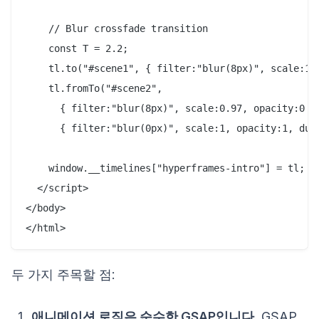
    // Blur crossfade transition

    const T = 2.2;

    tl.to("#scene1", { filter:"blur(8px)", scale:1.
    tl.fromTo("#scene2",

      { filter:"blur(8px)", scale:0.97, opacity:0 },
      { filter:"blur(0px)", scale:1, opacity:1, dura
    window.__timelines["hyperframes-intro"] = tl;

  </script>

</body>

두 가지 주목할 점:
애니메이션 로직은 순수한 GSAP입니다.
GSAP