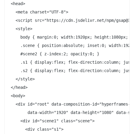
<head>

  <meta charset="UTF-8">

  <script src="https://cdn.jsdelivr.net/npm/gsap@3.1
  <style>

    body { margin:0; width:1920px; height:1080px; ov
    .scene { position:absolute; inset:0; width:1920
    #scene2 { z-index:2; opacity:0; }

    .s1 { display:flex; flex-direction:column; justi
    .s2 { display:flex; flex-direction:column; just
  </style>

</head>

<body>

  <div id="root" data-composition-id="hyperframes-in
       data-width="1920" data-height="1080" data-sta
    <div id="scene1" class="scene">

      <div class="s1">
