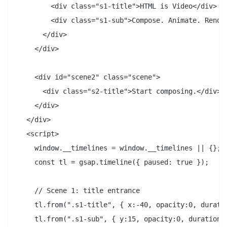
        <div class="s1-title">HTML is Video</div>

        <div class="s1-sub">Compose. Animate. Render
      </div>

    </div>

    <div id="scene2" class="scene">

      <div class="s2-title">Start composing.</div>

    </div>

  </div>

  <script>

    window.__timelines = window.__timelines || {};

    const tl = gsap.timeline({ paused: true });

    // Scene 1: title entrance

    tl.from(".s1-title", { x:-40, opacity:0, duratio
    tl.from(".s1-sub", { y:15, opacity:0, duration:0