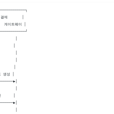
────────────┐

결제       │

│  게이트웨이 │

────────────┘

       │

      │

       │

       │

      │

도 생성 │

──────▶│

       │

      │

──────▶│

       │
