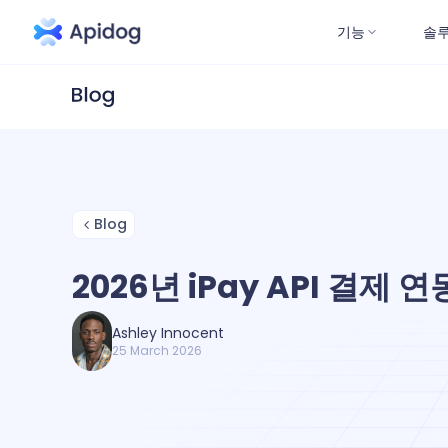
기능
솔
Blog
2026년 iPay API 결제 
Ashley Innocent
25 March 2026