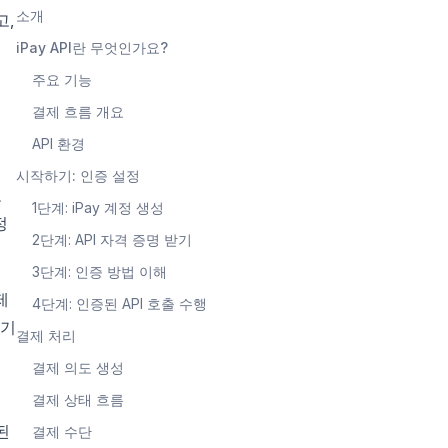
소개
고,
통
iPay API란 무엇인가요?
주요 기능
결제 흐름 개요
API 환경
시작하기: 인증 설정
또
1단계: iPay 계정 생성
정
2단계: API 자격 증명 받기
3단계: 인증 방법 이해
제
4단계: 인증된 API 호출 수행
사기
결제 처리
결제 의도 생성
결제 상태 흐름
된
결제 수단