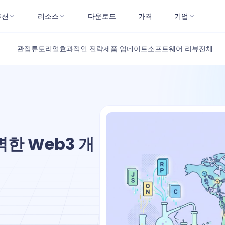
루션
리소스
다운로드
가격
기업
관점
튜토리얼
효과적인 전략
제품 업데이트
소프트웨어 리뷰
전체
벽한 Web3 개