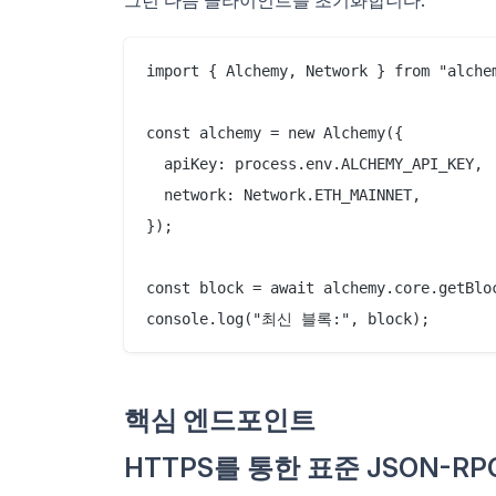
import { Alchemy, Network } from "alchem
const alchemy = new Alchemy({

  apiKey: process.env.ALCHEMY_API_KEY,

  network: Network.ETH_MAINNET,

});

const block = await alchemy.core.getBloc
핵심 엔드포인트
HTTPS를 통한 표준 JSON-RP