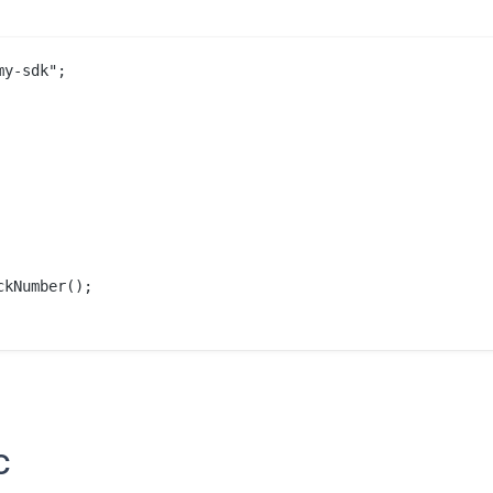
y-sdk";

kNumber();

C