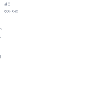
결론
추가 자료
므
브
이