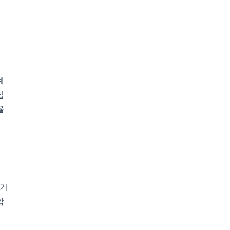
례
집
율
 기
압