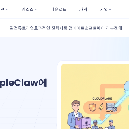
루션
리소스
다운로드
가격
기업
관점
튜토리얼
효과적인 전략
제품 업데이트
소프트웨어 리뷰
전체
impleClaw에
법