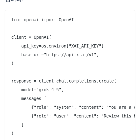
from openai import OpenAI

client = OpenAI(

    api_key=os.environ["XAI_API_KEY"],

    base_url="https://api.x.ai/v1",

)

response = client.chat.completions.create(

    model="grok-4.5",

    messages=[

        {"role": "system", "content": "You are a cod
        {"role": "user", "content": "Review this han
    ],

)
