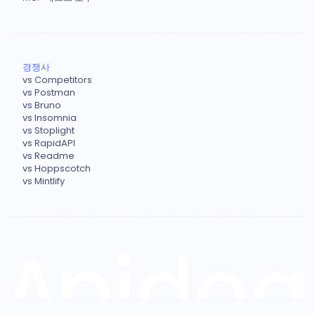
경쟁사
vs Competitors
vs Postman
vs Bruno
vs Insomnia
vs Stoplight
vs RapidAPI
vs Readme
vs Hoppscotch
vs Mintlify