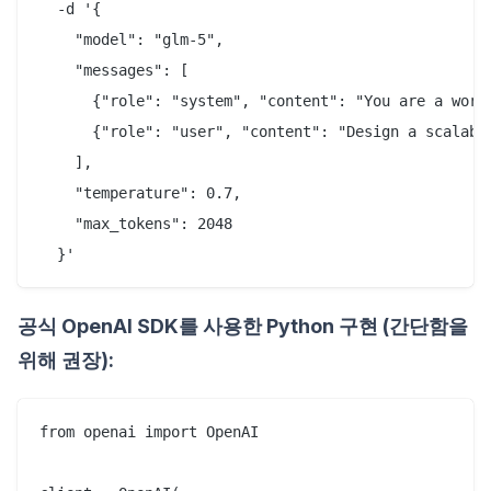
  -d '{

    "model": "glm-5",

    "messages": [

      {"role": "system", "content": "You are a world
      {"role": "user", "content": "Design a scalabl
    ],

    "temperature": 0.7,

    "max_tokens": 2048

공식 OpenAI SDK를 사용한 Python 구현 (간단함을
위해 권장):
from openai import OpenAI
