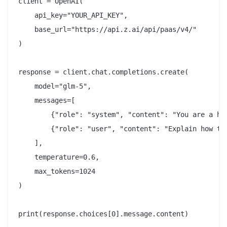
client = OpenAI(

    api_key="YOUR_API_KEY",

    base_url="https://api.z.ai/api/paas/v4/"

)

response = client.chat.completions.create(

    model="glm-5",

    messages=[

        {"role": "system", "content": "You are a hel
        {"role": "user", "content": "Explain how to 
    ],

    temperature=0.6,

    max_tokens=1024

)
