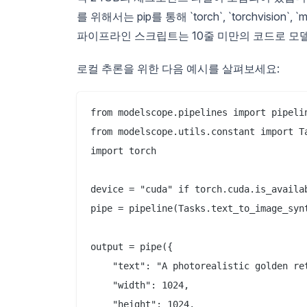
를 위해서는 pip를 통해 `torch`, `torchvisio
파이프라인 스크립트는 10줄 미만의 코드로 모
로컬 추론을 위한 다음 예시를 살펴보세요:
from modelscope.pipelines import pipelin
from modelscope.utils.constant import Ta
import torch

device = "cuda" if torch.cuda.is_availab
pipe = pipeline(Tasks.text_to_image_syn
output = pipe({

    "text": "A photorealistic golden re
    "width": 1024,

    "height": 1024,
