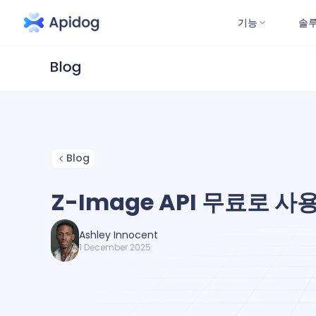
기능
솔
Blog
Z-Image API 무료로 
Ashley Innocent
1 December 2025