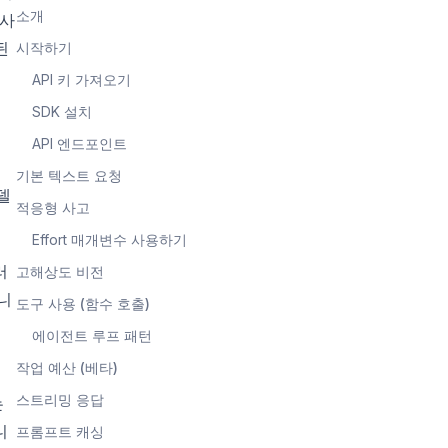
소개
 사
된
시작하기
API 키 가져오기
SDK 설치
API 엔드포인트
기본 텍스트 요청
델
적응형 사고
Effort 매개변수 사용하기
러
고해상도 비전
니
도구 사용 (함수 호출)
에이전트 루프 패턴
작업 예산 (베타)
스트리밍 응답
는
니
프롬프트 캐싱