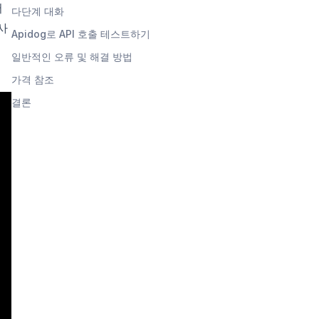
버
다단계 대화
사
Apidog로 API 호출 테스트하기
일반적인 오류 및 해결 방법
가격 참조
결론