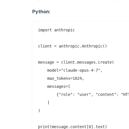
Python:
import anthropic

client = anthropic.Anthropic()

message = client.messages.create(

    model="claude-opus-4-7",

    max_tokens=1024,

    messages=[

        {"role": "user", "conten
    ]

)
