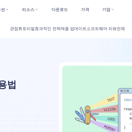
루션
리소스
다운로드
가격
기업
관점
튜토리얼
효과적인 전략
제품 업데이트
소프트웨어 리뷰
전체
사용법