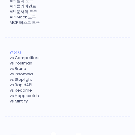
API 설계 도구
API 클라이언트
API 문서화 도구
API Mock 도구
MCP 테스트 도구
경쟁사
vs Competitors
vs Postman
vs Bruno
vs Insomnia
vs Stoplight
vs RapidAPI
vs Readme
vs Hoppscotch
vs Mintlify