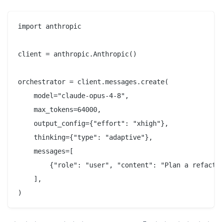
import anthropic

client = anthropic.Anthropic()

orchestrator = client.messages.create(

    model="claude-opus-4-8",

    max_tokens=64000,

    output_config={"effort": "xhigh"},

    thinking={"type": "adaptive"},

    messages=[

        {"role": "user", "content": "Plan a refactor
    ],
