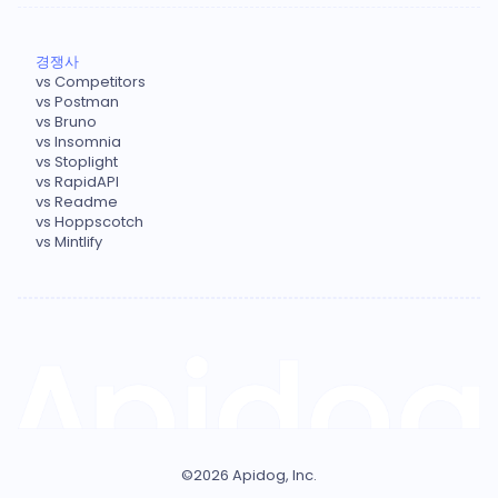
경쟁사
vs Competitors
vs Postman
vs Bruno
vs Insomnia
vs Stoplight
vs RapidAPI
vs Readme
vs Hoppscotch
vs Mintlify
©
2026
Apidog, Inc.