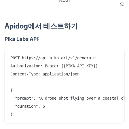
REST
요
Apidog에서 테스트하기
Pika Labs API:
POST https://api.pika.art/v1/generate

Authorization: Bearer {{PIKA_API_KEY}}

Content-Type: application/json

{

  "prompt": "A drone shot flying over a coastal clif
  "duration": 5
