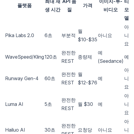
최대 재
API 품
이미지-투-
티
플랫폼
가격
생 시간
질
비디오
모
델
아
월
Pika Labs 2.0
6초
부분적
아니요
니
$10-$35
요
완전한
예
WaveSpeed/Kling
120초
종량제
예
REST
(Seedance)
아
완전한
월
Runway Gen-4
60초
예
니
REST
$12-$76
요
아
완전한
Luma AI
5초
월 $30
예
니
REST
요
아
완전한
Hailuo AI
30초
요청당
아니요
니