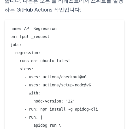
합니다. 다음은 모든 풀 리퀘스트에서 스위트를 실행
하는 GitHub Actions 작업입니다:
name: API Regression

on: [pull_request]

jobs:

  regression:

    runs-on: ubuntu-latest

    steps:

      - uses: actions/checkout@v6

      - uses: actions/setup-node@v6

        with:

          node-version: '22'

      - run: npm install -g apidog-cli

      - run: |

          apidog run \
