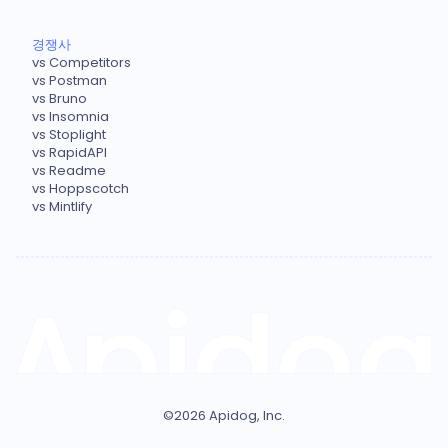
경쟁사
vs Competitors
vs Postman
vs Bruno
vs Insomnia
vs Stoplight
vs RapidAPI
vs Readme
vs Hoppscotch
vs Mintlify
©
2026
Apidog, Inc.