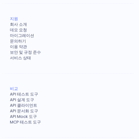
지원
회사 소개
데모 요청
마이그레이션
문의하기
이용 약관
보안 및 규정 준수
서비스 상태
비교
API 테스트 도구
API 설계 도구
API 클라이언트
API 문서화 도구
API Mock 도구
MCP 테스트 도구