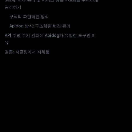
을
관리하기
구식의 파편화된 방식
라
Apidog 방식: 구조화된 변경 관리
 손
API 수명 주기 관리에 Apidog가 유일한 도구인 이
유
결론: 저글링에서 지휘로
다.