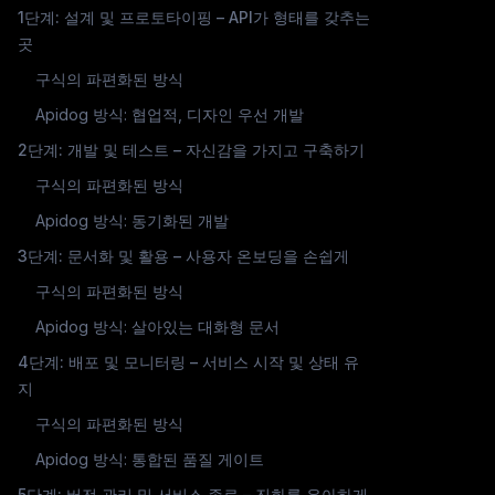
문
1단계: 설계 및 프로토타이핑 – API가 형태를 갖추는
곳
구식의 파편화된 방식
을
Apidog 방식: 협업적, 디자인 우선 개발
2단계: 개발 및 테스트 – 자신감을 가지고 구축하기
입
구식의 파편화된 방식
Apidog 방식: 동기화된 개발
3단계: 문서화 및 활용 – 사용자 온보딩을 손쉽게
구식의 파편화된 방식
이유
Apidog 방식: 살아있는 대화형 문서
4단계: 배포 및 모니터링 – 서비스 시작 및 상태 유
지
구식의 파편화된 방식
Apidog 방식: 통합된 품질 게이트
유지
5단계: 버전 관리 및 서비스 종료 – 진화를 우아하게