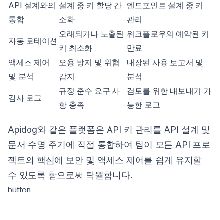
API 설계와의
설계 중 키 할당 간
엔드포인트 설계 중 키
통합
소화
관리
오래되거나 노출된
워크플로우의 예약된 키
자동 로테이션
키 최소화
만료
액세스 제어
오용 방지 및 위협
내장된 사용 보고서 및
및 분석
감지
분석
규정 준수 요구 사
검토를 위한 내보내기 가
감사 로그
항 충족
능한 로그
Apidog와 같은 플랫폼은 API 키 관리를 API 설계 및
문서 수명 주기에 직접 통합하여 팀이 모든 API 프로
젝트의 핵심에 보안 및 액세스 제어를 쉽게 유지할
수 있도록 함으로써 탁월합니다.
button