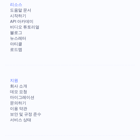
리소스
도움말 문서
시작하기
API 아카데미
비디오 튜토리얼
블로그
뉴스레터
아티클
로드맵
지원
회사 소개
데모 요청
마이그레이션
문의하기
이용 약관
보안 및 규정 준수
서비스 상태