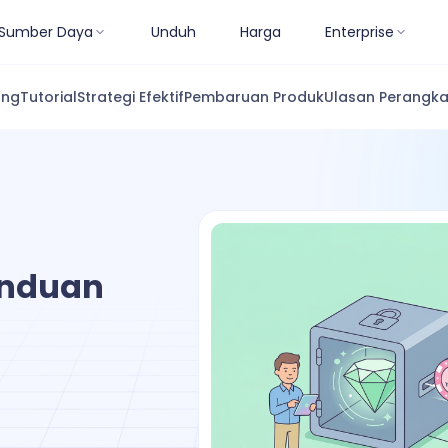
Sumber Daya
Unduh
Harga
Enterprise
ang
Tutorial
Strategi Efektif
Pembaruan Produk
Ulasan Perangka
anduan