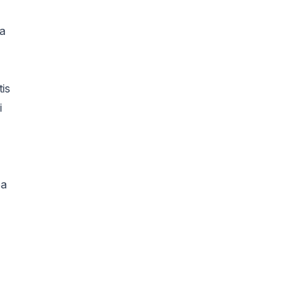
ya
tis
i
pa