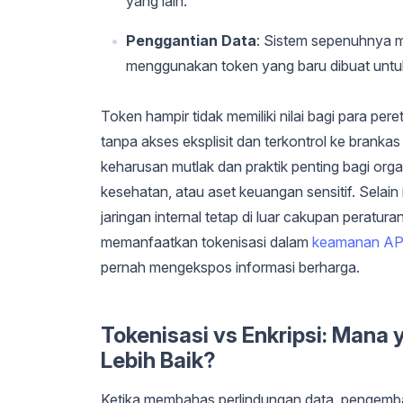
yang lain.
Penggantian Data
: Sistem sepenuhnya me
menggunakan token yang baru dibuat untuk
Token hampir tidak memiliki nilai bagi para per
tanpa akses eksplisit dan terkontrol ke brank
keharusan mutlak dan praktik penting bagi o
kesehatan, atau aset keuangan sensitif. Selain
jaringan internal tetap di luar cakupan perat
memanfaatkan tokenisasi dalam
keamanan AP
pernah mengekspos informasi berharga.
Tokenisasi vs Enkripsi: Man
Lebih Baik?
Ketika membahas perlindungan data, pengemba