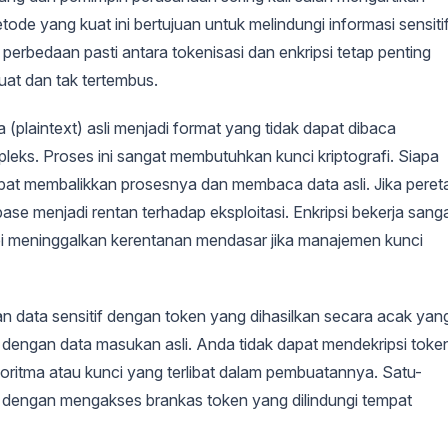
ode yang kuat ini bertujuan untuk melindungi informasi sensitif
rbedaan pasti antara tokenisasi dan enkripsi tetap penting
at dan tak tertembus.
a (plaintext) asli menjadi format yang tidak dapat dibaca
ks. Proses ini sangat membutuhkan kunci kriptografi. Siapa
apat membalikkan prosesnya dan membaca data asli. Jika peret
abase menjadi rentan terhadap eksploitasi. Enkripsi bekerja sang
tapi meninggalkan kerentanan mendasar jika manajemen kunci
ikan data sensitif dengan token yang dihasilkan secara acak yan
 dengan data masukan asli. Anda tidak dapat mendekripsi toke
algoritma atau kunci yang terlibat dalam pembuatannya. Satu-
h dengan mengakses brankas token yang dilindungi tempat