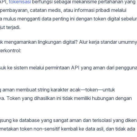
API,
tokenisasi
berfungsi sebagai mekanisme pertahanan yang
pembayaran, catatan medis, atau informasi pribadi melalui
 mulus mengganti data penting ini dengan token digital sebel
t terjadi.
k mengamankan lingkungan digital? Alur kerja standar umumn
erkontrol:
masuk ke sistem melalui permintaan API yang aman dari penggun
ng aman membuat string karakter acak—token—untuk
a. Token yang dihasilkan ini tidak memiliki hubungan dengan
langsung ke database yang sangat aman dan terisolasi yang diken
metakan token non-sensitif kembali ke data asli, dan tidak ada