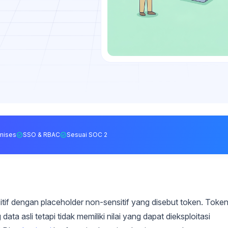
mises
SSO & RBAC
Sesuai SOC 2
itif dengan placeholder non-sensitif yang disebut token. Toke
a asli tetapi tidak memiliki nilai yang dapat dieksploitasi