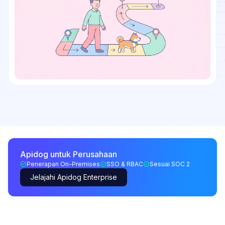
Apidog untuk Perusahaan
Penerapan On-Premises
SSO & RBAC
Sesuai SOC 2
Jelajahi Apidog Enterprise