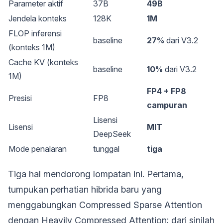
Parameter aktif
37B
49B
Jendela konteks
128K
1M
FLOP inferensi
baseline
27%
dari V3.2
(konteks 1M)
Cache KV (konteks
baseline
10%
dari V3.2
1M)
FP4 + FP8
Presisi
FP8
campuran
Lisensi
Lisensi
MIT
DeepSeek
Mode penalaran
tunggal
tiga
Tiga hal mendorong lompatan ini. Pertama,
tumpukan perhatian hibrida baru yang
menggabungkan Compressed Sparse Attention
dengan Heavily Compressed Attention; dari sinilah