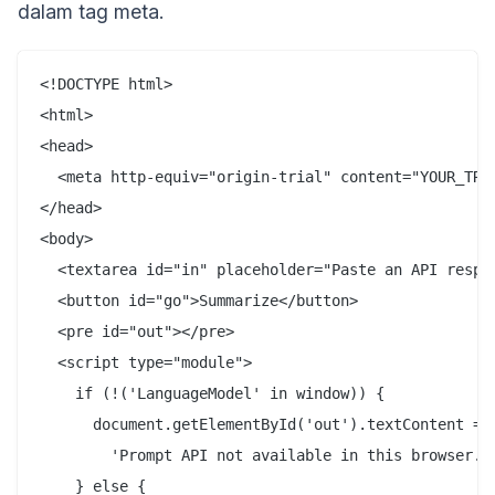
dalam tag meta.
<!DOCTYPE html>

<html>

<head>

  <meta http-equiv="origin-trial" content="YOUR_TRIA
</head>

<body>

  <textarea id="in" placeholder="Paste an API respon
  <button id="go">Summarize</button>

  <pre id="out"></pre>

  <script type="module">

    if (!('LanguageModel' in window)) {

      document.getElementById('out').textContent =

        'Prompt API not available in this browser.';
    } else {
