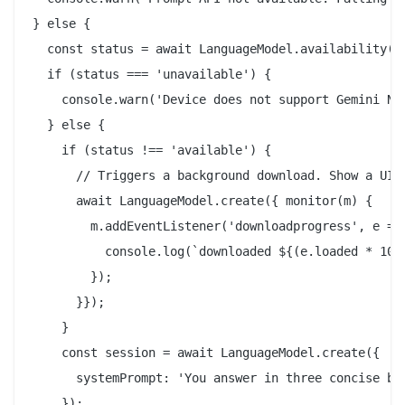
} else {

  const status = await LanguageModel.availability();
  if (status === 'unavailable') {

    console.warn('Device does not support Gemini Nan
  } else {

    if (status !== 'available') {

      // Triggers a background download. Show a UI.

      await LanguageModel.create({ monitor(m) {

        m.addEventListener('downloadprogress', e => 
          console.log(`downloaded ${(e.loaded * 100)
        });

      }});

    }

    const session = await LanguageModel.create({

      systemPrompt: 'You answer in three concise bul
    });
