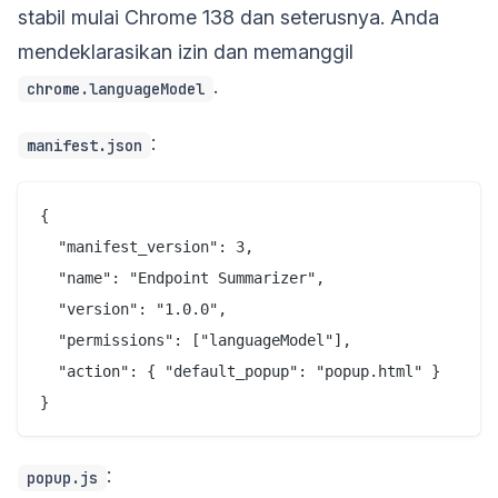
stabil mulai Chrome 138 dan seterusnya. Anda
mendeklarasikan izin dan memanggil
.
chrome.languageModel
:
manifest.json
{

  "manifest_version": 3,

  "name": "Endpoint Summarizer",

  "version": "1.0.0",

  "permissions": ["languageModel"],

  "action": { "default_popup": "popup.html" }

:
popup.js