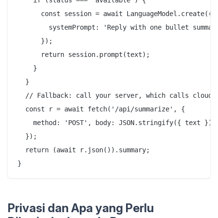
    if (status === 'available') {

      const session = await LanguageModel.create({

        systemPrompt: 'Reply with one bullet summary
      });

      return session.prompt(text);

    }

  }

  // Fallback: call your server, which calls cloud G
  const r = await fetch('/api/summarize', {

    method: 'POST', body: JSON.stringify({ text }),

  });

  return (await r.json()).summary;

Privasi dan Apa yang Perlu