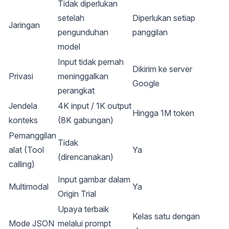
Tidak diperlukan
setelah
Diperlukan setiap
Jaringan
pengunduhan
panggilan
model
Input tidak pernah
Dikirim ke server
Privasi
meninggalkan
Google
perangkat
Jendela
4K input / 1K output
Hingga 1M token
konteks
(8K gabungan)
Pemanggilan
Tidak
alat (Tool
Ya
(direncanakan)
calling)
Input gambar dalam
Multimodal
Ya
Origin Trial
Upaya terbaik
Kelas satu dengan
Mode JSON
melalui prompt