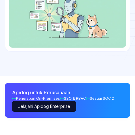
Apidog untuk Perusahaan
Penerapan On-Premises
SSO & RBAC
Sesuai SOC 2
Jelajahi Apidog Enterprise