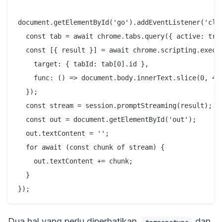
document.getElementById('go').addEventListener('clic
  const tab = await chrome.tabs.query({ active: true
  const [{ result }] = await chrome.scripting.execut
    target: { tabId: tab[0].id },

    func: () => document.body.innerText.slice(0, 400
  });

  const stream = session.promptStreaming(result);

  const out = document.getElementById('out');

  out.textContent = '';

  for await (const chunk of stream) {

    out.textContent += chunk;

  }

Dua hal yang perlu diperhatikan.
dan