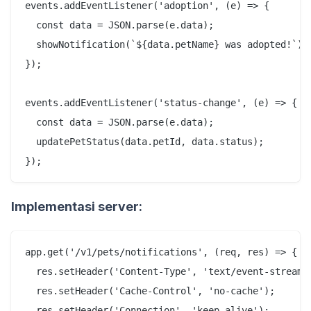
events.addEventListener('adoption', (e) => {

  const data = JSON.parse(e.data);

  showNotification(`${data.petName} was adopted!`);

});

events.addEventListener('status-change', (e) => {

  const data = JSON.parse(e.data);

  updatePetStatus(data.petId, data.status);

Implementasi server:
app.get('/v1/pets/notifications', (req, res) => {

  res.setHeader('Content-Type', 'text/event-stream')
  res.setHeader('Cache-Control', 'no-cache');

  res.setHeader('Connection', 'keep-alive');
