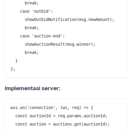
      break;

    case 'outbid':

      showOutbidNotification(msg.newAmount);

      break;

    case 'auction-end':

      showAuctionResult(msg.winner);

      break;

  }

Implementasi server:
wss.on('connection', (ws, req) => {

  const auctionId = req.params.auctionId;

  const auction = auctions.get(auctionId);
