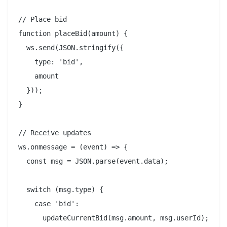
// Place bid

function placeBid(amount) {

  ws.send(JSON.stringify({

    type: 'bid',

    amount

  }));

}

// Receive updates

ws.onmessage = (event) => {

  const msg = JSON.parse(event.data);

  switch (msg.type) {

    case 'bid':

      updateCurrentBid(msg.amount, msg.userId);
