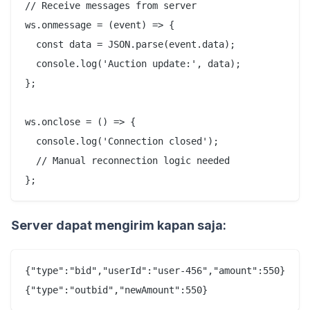
// Receive messages from server

ws.onmessage = (event) => {

  const data = JSON.parse(event.data);

  console.log('Auction update:', data);

};

ws.onclose = () => {

  console.log('Connection closed');

  // Manual reconnection logic needed

Server dapat mengirim kapan saja:
{"type":"bid","userId":"user-456","amount":550}
