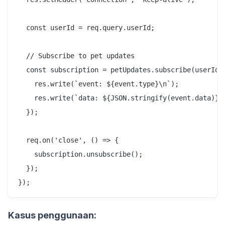
  const userId = req.query.userId;

  // Subscribe to pet updates

  const subscription = petUpdates.subscribe(userId, 
    res.write(`event: ${event.type}\n`);

    res.write(`data: ${JSON.stringify(event.data)}\n
  });

  req.on('close', () => {

    subscription.unsubscribe();

  });

Kasus penggunaan: