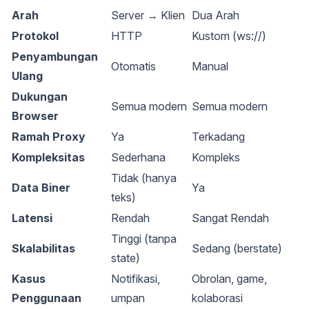
Arah
Server → Klien
Dua Arah
Protokol
HTTP
Kustom (ws://)
Penyambungan
Otomatis
Manual
Ulang
Dukungan
Semua modern
Semua modern
Browser
Ramah Proxy
Ya
Terkadang
Kompleksitas
Sederhana
Kompleks
Tidak (hanya
Data Biner
Ya
teks)
Latensi
Rendah
Sangat Rendah
Tinggi (tanpa
Skalabilitas
Sedang (berstate)
state)
Kasus
Notifikasi,
Obrolan, game,
Penggunaan
umpan
kolaborasi