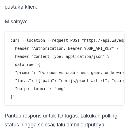
pustaka klien.
Misalnya:
curl --location --request POST "https://api.wavespee
--header "Authorization: Bearer YOUR_API_KEY" \

--header "Content-Type: application/json" \

--data-raw '{

  "prompt": "Octopus vs crab chess game, underwater,
  "loras": [{"path": "nerijs/pixel-art-xl", "scale":
  "output_format": "png"

Pantau respons untuk ID tugas. Lakukan polling
status hingga selesai, lalu ambil outputnya.