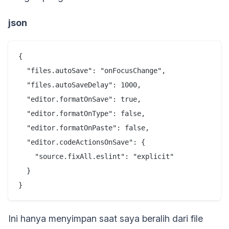
json
{

  "files.autoSave": "onFocusChange",

  "files.autoSaveDelay": 1000,

  "editor.formatOnSave": true,

  "editor.formatOnType": false,

  "editor.formatOnPaste": false,

  "editor.codeActionsOnSave": {

    "source.fixAll.eslint": "explicit"

  }

Ini hanya menyimpan saat saya beralih dari file