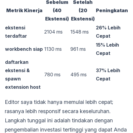
Sebelum
Setelah
Metrik Kinerja
(40
(20
Peningkatan
Ekstensi)
Ekstensi)
ekstensi
26% Lebih
2104 ms
1548 ms
terdaftar
Cepat
15% Lebih
workbench siap
1130 ms
961 ms
Cepat
daftarkan
ekstensi &
37% Lebih
780 ms
495 ms
spawn
Cepat
extension host
Editor saya tidak hanya memulai lebih cepat;
rasanya lebih responsif secara keseluruhan.
Langkah tunggal ini adalah tindakan dengan
pengembalian investasi tertinggi yang dapat Anda