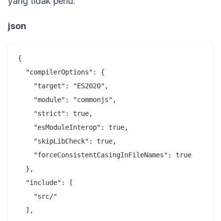
yang tidak perlu.
json
{

  "compilerOptions": {

    "target": "ES2020",

    "module": "commonjs",

    "strict": true,

    "esModuleInterop": true,

    "skipLibCheck": true,

    "forceConsistentCasingInFileNames": true

  },

  "include": [

    "src/"

  ],
