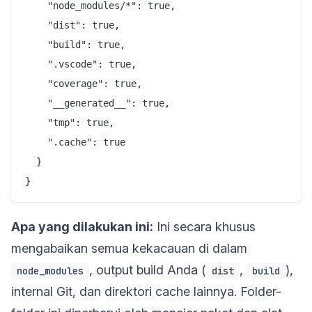
    "node_modules/*": true,

    "dist": true,

    "build": true,

    ".vscode": true,

    "coverage": true,

    "__generated__": true,

    "tmp": true,

    ".cache": true

  }

Apa yang dilakukan ini:
Ini secara khusus
mengabaikan semua kekacauan di dalam
, output build Anda (
,
),
node_modules
dist
build
internal Git, dan direktori cache lainnya. Folder-