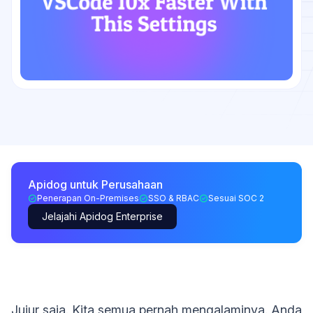
Apidog untuk Perusahaan
Penerapan On-Premises
SSO & RBAC
Sesuai SOC 2
Jelajahi Apidog Enterprise
Jujur saja. Kita semua pernah mengalaminya. Anda