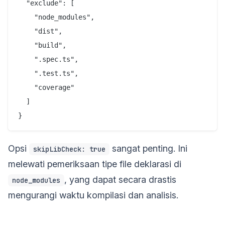
  "exclude": [

    "node_modules",

    "dist",

    "build",

    ".spec.ts",

    ".test.ts",

    "coverage"

  ]

Opsi
sangat penting. Ini
skipLibCheck: true
melewati pemeriksaan tipe file deklarasi di
, yang dapat secara drastis
node_modules
mengurangi waktu kompilasi dan analisis.